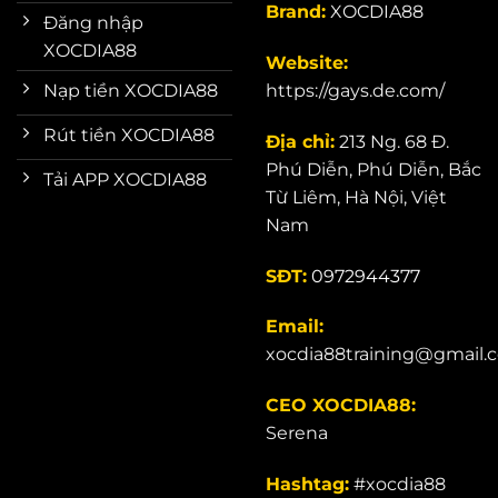
Brand:
XOCDIA88
Đăng nhập
XOCDIA88
Website:
Nạp tiền XOCDIA88
https://gays.de.com/
Rút tiền XOCDIA88
Địa chỉ:
213 Ng. 68 Đ.
Phú Diễn, Phú Diễn, Bắc
Tải APP XOCDIA88
Từ Liêm, Hà Nội, Việt
Nam
SĐT:
0972944377
Email:
xocdia88training@gmail.
CEO XOCDIA88:
Serena
Hashtag:
#xocdia88