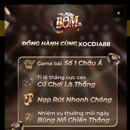
Bỏ
qua
×
nội
dung
ĐĂNG KÝ
ĐĂNG NHẬP
XOCDIA88
MẸO XÓC ĐĨA ONLINE
Tiết Lộ Cách Soi Cầu Xóc Đĩa
Siêu Chuẩn Chính Xác Đến 98%
ĐĂNG VÀO
13/02/2025
BỞI
SERENA
Soi cầu xóc đĩa là một trong những phương pháp
giúp người chơi nâng cao tỷ lệ chiến thắng khi tham
gia trò chơi này. Không chỉ dựa vào may mắn, việc
soi cầu giúp người chơi có thể dự đoán trước kết
quả dựa trên quy luật xuất hiện của ván trước. Nếu