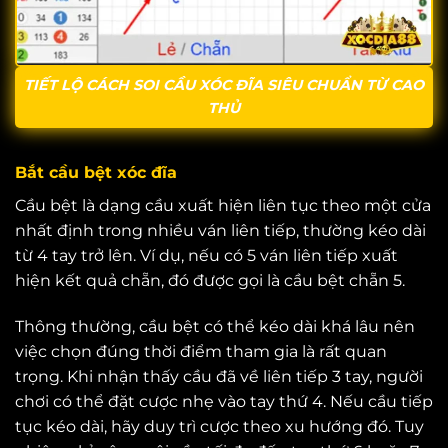
TIẾT LỘ CÁCH SOI CẦU XÓC ĐĨA SIÊU CHUẨN TỪ CAO
THỦ
Bắt cầu bệt xóc đĩa
Cầu bệt là dạng cầu xuất hiện liên tục theo một cửa
nhất định trong nhiều ván liên tiếp, thường kéo dài
từ 4 tay trở lên. Ví dụ, nếu có 5 ván liên tiếp xuất
hiện kết quả chẵn, đó được gọi là cầu bệt chẵn 5.
Thông thường, cầu bệt có thể kéo dài khá lâu nên
việc chọn đúng thời điểm tham gia là rất quan
trọng. Khi nhận thấy cầu đã về liên tiếp 3 tay, người
chơi có thể đặt cược nhẹ vào tay thứ 4. Nếu cầu tiếp
tục kéo dài, hãy duy trì cược theo xu hướng đó. Tuy