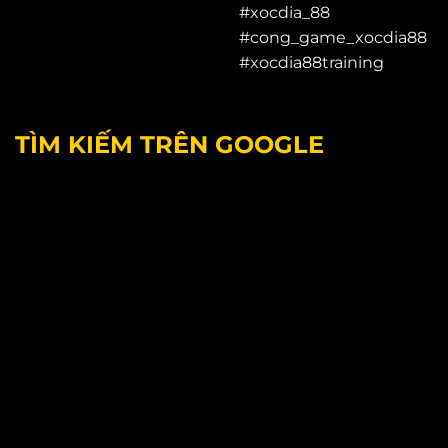
#xocdia_88
#cong_game_xocdia88
#xocdia88training
TÌM KIẾM TRÊN GOOGLE