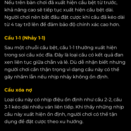
Nếu trên bàn chơi đã xuất hiện cầu bệt từ trước,
khả năng cao sẽ tiếp tục xuất hiện cầu bệt dài.
Người chơi nên bắt đầu đặt cược khi cầu đã kéo dài
từ 4 tay trở lên để đảm bảo độ chính xác cao hơn.
Cầu 1-1 (Nhảy 1-1)
Sau một chuỗi cầu bệt, cầu 1-1 thường xuất hiện
trong soi cầu xóc đĩa. Đây là loại cầu có kết quả đan
xen liên tục giữa chẵn và lẻ. Dù dễ nhận biết nhưng
người chơi cần thận trọng vì dạng cầu này có thể
gây nhầm lẫn nếu nhịp nhảy không ổn định.
Cầu xóa nợ
Loại cầu này có nhịp điệu ổn định như cầu 2-2, cầu
3-1 kéo dài nhiều ván liên tiếp. Khi thấy những nhịp
cầu này xuất hiện ổn định, người chơi có thể tận
dụng để đặt cược theo xu hướng.