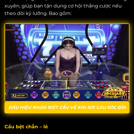
xuyên, giúp bạn tận dụng cơ hội thắng cược nếu
theo dõi kỹ lưỡng. Bao gồm:
DẤU HIỆU NHẬN BIẾT CẦU VỀ KHI SOI CẦU XÓC ĐĨA
Cầu bệt chẵn – lẻ