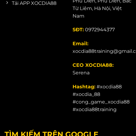
Phú Diễn, Phú Diễn, Bắc
Tải APP XOCDIA88
Từ Liêm, Hà Nội, Việt
Nam
SĐT:
0972944377
Email:
xocdia88training@gmail.
CEO XOCDIA88:
Serena
Hashtag:
#xocdia88
#xocdia_88
#cong_game_xocdia88
#xocdia88training
TÌM KIẾM TRÊN GOOGLE