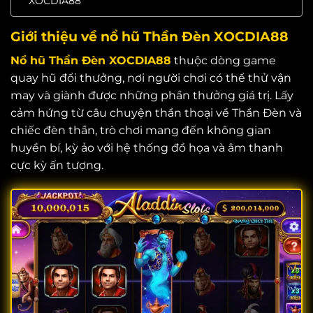
XOCDIA88
Giới thiệu về nổ hũ Thần Đèn XOCDIA88
Nổ hũ Thần Đèn XOCDIA88
thuộc dòng game
quay hũ đổi thưởng, nơi người chơi có thể thử vận
may và giành được những phần thưởng giá trị. Lấy
cảm hứng từ câu chuyện thần thoại về Thần Đèn và
chiếc đèn thần, trò chơi mang đến không gian
huyền bí, kỳ ảo với hệ thống đồ họa và âm thanh
cực kỳ ấn tượng.