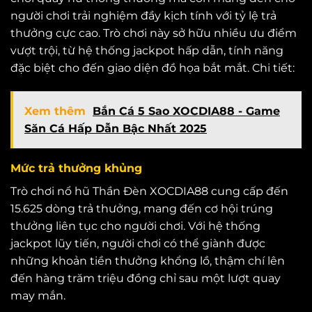
người chơi trải nghiệm đầy kịch tính với tỷ lệ trả
thưởng cực cao. Trò chơi này sở hữu nhiều ưu điểm
vượt trội, từ hệ thống jackpot hấp dẫn, tính năng
đặc biệt cho đến giao diện đồ họa bắt mắt. Chi tiết:
Xem thêm
Bắn Cá 5 Sao XOCDIA88 - Game
Săn Cá Hấp Dẫn Bậc Nhất 2025
Mức trả thưởng khủng
Trò chơi nổ hũ Thần Đèn XOCDIA88 cung cấp đến
15.625 dòng trả thưởng, mang đến cơ hội trúng
thưởng liên tục cho người chơi. Với hệ thống
jackpot lũy tiến, người chơi có thể giành được
những khoản tiền thưởng khổng lồ, thậm chí lên
đến hàng trăm triệu đồng chỉ sau một lượt quay
may mắn.