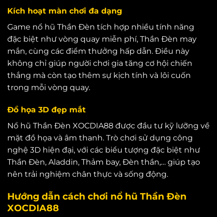
Kích hoạt màn chơi đa dạng
Game nổ hũ Thần Đèn tích hợp nhiều tính năng
đặc biệt như vòng quay miễn phí, Thần Đèn may
mắn, cùng các điểm thưởng hấp dẫn. Điều này
không chỉ giúp người chơi gia tăng cơ hội chiến
thắng mà còn tạo thêm sự kịch tính và lôi cuốn
trong mỗi vòng quay.
Đồ họa 3D đẹp mắt
Nổ hũ Thần Đèn XOCDIA88 được đầu tư kỹ lưỡng về
mặt đồ họa và âm thanh. Trò chơi sử dụng công
nghệ 3D hiện đại, với các biểu tượng đặc biệt như
Thần Đèn, Aladdin, Thảm bay, Đèn thần,… giúp tạo
nên trải nghiệm chân thực và sống động.
Hướng dẫn cách chơi nổ hũ Thần Đèn
XOCDIA88