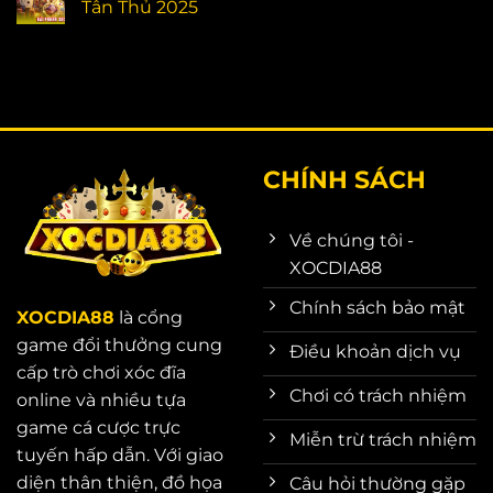
Tân Thủ 2025
CHÍNH SÁCH
Về chúng tôi -
XOCDIA88
Chính sách bảo mật
XOCDIA88
là cổng
game đổi thưởng cung
Điều khoản dịch vụ
cấp trò chơi xóc đĩa
Chơi có trách nhiệm
online và nhiều tựa
game cá cược trực
Miễn trừ trách nhiệm
tuyến hấp dẫn. Với giao
diện thân thiện, đồ họa
Câu hỏi thường gặp