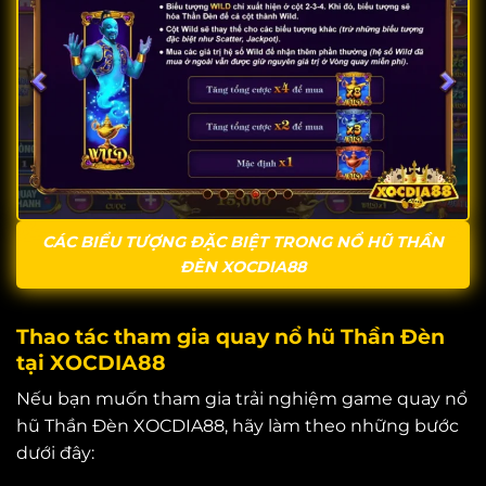
CÁC BIỂU TƯỢNG ĐẶC BIỆT TRONG NỔ HŨ THẦN
ĐÈN XOCDIA88
Thao tác tham gia quay nổ hũ Thần Đèn
tại XOCDIA88
Nếu bạn muốn tham gia trải nghiệm game quay nổ
hũ Thần Đèn XOCDIA88, hãy làm theo những bước
dưới đây: